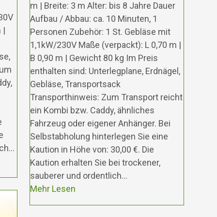
m | Breite: 3 m Alter: bis 8 Jahre Dauer
230V
Aufbau / Abbau: ca. 10 Minuten, 1
 |
Personen Zubehör: 1 St. Gebläse mit
1,1kW/230V Maße (verpackt): L 0,70 m |
se,
B 0,90 m | Gewicht 80 kg Im Preis
Zum
enthalten sind: Unterlegplane, Erdnägel,
ddy,
Gebläse, Transportsack
Transporthinweis: Zum Transport reicht
ein Kombi bzw. Caddy, ähnliches
e
Fahrzeug oder eigener Anhänger. Bei
e
Selbstabholung hinterlegen Sie eine
ich…
Kaution in Höhe von: 30,00 €. Die
Kaution erhalten Sie bei trockener,
sauberer und ordentlich…
Mehr Lesen