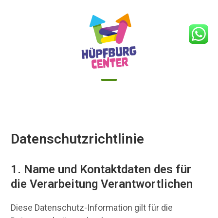
Skip
to
content
Open
Close
mobile
mobile
menu
menu
Datenschutzrichtlinie
1. Name und Kontaktdaten des für
die Verarbeitung Verantwortlichen
Diese Datenschutz-Information gilt für die