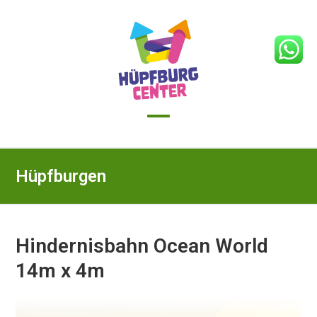
Skip
to
content
Open
Close
mobile
mobile
Hüpfburgen
menu
menu
Hindernisbahn Ocean World
14m x 4m