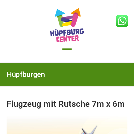
Skip
to
content
Open
Close
mobile
mobile
Hüpfburgen
menu
menu
Flugzeug mit Rutsche 7m x 6m